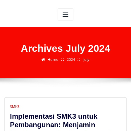
Skip
to
content
Archives July 2024
Home
2024
July
SMK3
Implementasi SMK3 untuk
Pembangunan: Menjamin