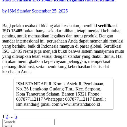
by
ISM Standar
September 25, 2025
Bagi pelaku usaha di bidang alat kesehatan, memiliki
sertifikasi
ISO 13485
bukan hanya sekadar pilihan, tetapi menjadi kebutuhan
penting untuk memastikan legalitas dan mutu produk. Dengan
standar internasional ini, perusahaan Anda dapat memenuhi regulasi
yang berlaku, baik di Indonesia maupun di pasar global. Sertifikasi
ISO 13485 resmi juga menjadi bukti bahwa sistem manajemen mutu
yang diterapkan telah sesuai dengan standar yang diakui dunia. Hal
ini akan meningkatkan kepercayaan pelanggan, memperkuat
peluang distribusi, serta mendukung keberhasilan bisnis alat
kesehatan Anda.
ISM STANDAR Jl. Komp. Astek Jl. Pembinaan,
No. 36 Lengkong Gudang Tim., Kec. Serpong,
Kota Tangerang Selatan, Banten 15321 Phone :
087877112117 Whatapps : 087877112117 Email :
ism.standar@gmail.com www.ismstandar.co.id
Posts
1
2
…
5
pagination