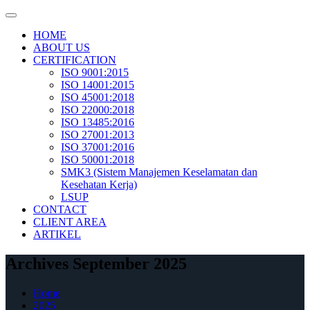
Skip
to
HOME
content
ABOUT US
CERTIFICATION
ISO 9001:2015
ISO 14001:2015
ISO 45001:2018
ISO 22000:2018
ISO 13485:2016
ISO 27001:2013
ISO 37001:2016
ISO 50001:2018
SMK3 (Sistem Manajemen Keselamatan dan
Kesehatan Kerja)
LSUP
CONTACT
CLIENT AREA
ARTIKEL
Archives September 2025
Home
2025