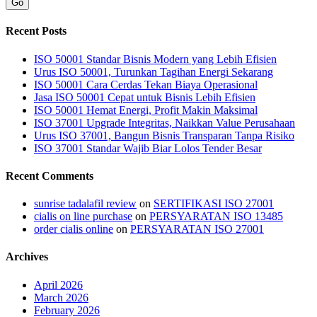
Go
Recent Posts
ISO 50001 Standar Bisnis Modern yang Lebih Efisien
Urus ISO 50001, Turunkan Tagihan Energi Sekarang
ISO 50001 Cara Cerdas Tekan Biaya Operasional
Jasa ISO 50001 Cepat untuk Bisnis Lebih Efisien
ISO 50001 Hemat Energi, Profit Makin Maksimal
ISO 37001 Upgrade Integritas, Naikkan Value Perusahaan
Urus ISO 37001, Bangun Bisnis Transparan Tanpa Risiko
ISO 37001 Standar Wajib Biar Lolos Tender Besar
Recent Comments
sunrise tadalafil review
on
SERTIFIKASI ISO 27001
cialis on line purchase
on
PERSYARATAN ISO 13485
order cialis online
on
PERSYARATAN ISO 27001
Archives
April 2026
March 2026
February 2026