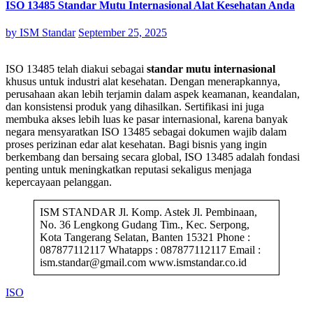
ISO 13485 Standar Mutu Internasional Alat Kesehatan Anda
by
ISM Standar
September 25, 2025
ISO 13485 telah diakui sebagai
standar mutu internasional
khusus untuk industri alat kesehatan. Dengan menerapkannya,
perusahaan akan lebih terjamin dalam aspek keamanan, keandalan,
dan konsistensi produk yang dihasilkan. Sertifikasi ini juga
membuka akses lebih luas ke pasar internasional, karena banyak
negara mensyaratkan ISO 13485 sebagai dokumen wajib dalam
proses perizinan edar alat kesehatan. Bagi bisnis yang ingin
berkembang dan bersaing secara global, ISO 13485 adalah fondasi
penting untuk meningkatkan reputasi sekaligus menjaga
kepercayaan pelanggan.
ISM STANDAR Jl. Komp. Astek Jl. Pembinaan,
No. 36 Lengkong Gudang Tim., Kec. Serpong,
Kota Tangerang Selatan, Banten 15321 Phone :
087877112117 Whatapps : 087877112117 Email :
ism.standar@gmail.com www.ismstandar.co.id
ISO