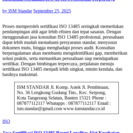
by
ISM Standar
September 25, 2025
Proses memperoleh sertifikasi ISO 13485 seringkali memerlukan
pendampingan ahli agar lebih efisien dan tepat sasaran. Dengan
menggunakan jasa konsultan ISO 13485 profesional, perusahaan
dapat lebih mudah memahami persyaratan standar, menyusun
dokumen mutu, hingga menghadapi proses audit. Konsultan
berpengalaman akan membantu mengidentifikasi gap, memberikan
solusi praktis, serta memastikan perusahaan siap mendapatkan
sertifikat. Dengan bimbingan terpercaya, perjalanan menuju
sertifikasi ISO 13485 menjadi lebih singkat, minim kendala, dan
hasilnya maksimal.
ISM STANDAR Jl. Komp. Astek Jl. Pembinaan,
No. 36 Lengkong Gudang Tim., Kec. Serpong,
Kota Tangerang Selatan, Banten 15321 Phone :
087877112117 Whatapps : 087877112117 Email :
ism.standar@gmail.com www.ismstandar.co.id
ISO
Jasa Sertifikasi ISO 13485 Resmi Legalitas Alat Kesehatan