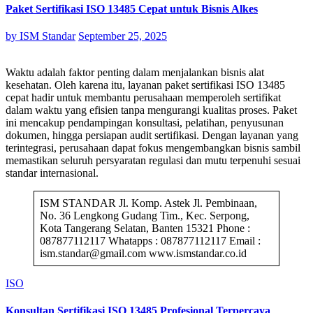
Paket Sertifikasi ISO 13485 Cepat untuk Bisnis Alkes
by
ISM Standar
September 25, 2025
Waktu adalah faktor penting dalam menjalankan bisnis alat
kesehatan. Oleh karena itu, layanan paket sertifikasi ISO 13485
cepat hadir untuk membantu perusahaan memperoleh sertifikat
dalam waktu yang efisien tanpa mengurangi kualitas proses. Paket
ini mencakup pendampingan konsultasi, pelatihan, penyusunan
dokumen, hingga persiapan audit sertifikasi. Dengan layanan yang
terintegrasi, perusahaan dapat fokus mengembangkan bisnis sambil
memastikan seluruh persyaratan regulasi dan mutu terpenuhi sesuai
standar internasional.
ISM STANDAR Jl. Komp. Astek Jl. Pembinaan,
No. 36 Lengkong Gudang Tim., Kec. Serpong,
Kota Tangerang Selatan, Banten 15321 Phone :
087877112117 Whatapps : 087877112117 Email :
ism.standar@gmail.com www.ismstandar.co.id
ISO
Konsultan Sertifikasi ISO 13485 Profesional Terpercaya