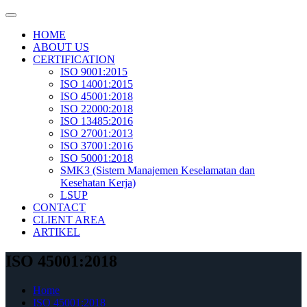
Skip
to
HOME
content
ABOUT US
CERTIFICATION
ISO 9001:2015
ISO 14001:2015
ISO 45001:2018
ISO 22000:2018
ISO 13485:2016
ISO 27001:2013
ISO 37001:2016
ISO 50001:2018
SMK3 (Sistem Manajemen Keselamatan dan
Kesehatan Kerja)
LSUP
CONTACT
CLIENT AREA
ARTIKEL
ISO 45001:2018
Home
ISO 45001:2018