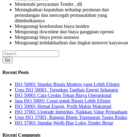
Memenuhi persyaratan Tender , dll
Meningkatkan kepatuhan terhadap peraturan dan
perundangan dan mencegah permasalahan yang
ditimbulkannya
Mengurangi keseluruhan biaya insiden
Mengurangi downtime dan biaya gangguan operasi
Mengurangi biaya premi asuransi
Mengurangi ketidakhadiran dan tingkat turnover karyawan
Go
Recent Posts
ISO 50001 Standar Bisnis Modern yang Lebih Efisien
Urus ISO 50001, Turunkan Tagihan Energi Sekarang
ISO 50001 Cara Cerdas Tekan Biaya Operasional
Jasa ISO 50001 Cepat untuk Bisnis Lebih Efisien
ISO 50001 Hemat Energi, Profit Makin Maksimal
ISO 37001 Upgrade Integritas, Naikkan Value Perusahaan
Urus ISO 37001, Bangun Bisnis Transparan Tanpa Risiko
ISO 37001 Standar Wajib Biar Lolos Tender Besar
Recent Comments