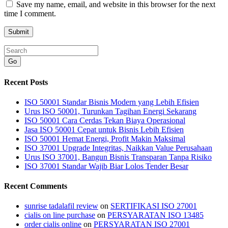
Save my name, email, and website in this browser for the next
time I comment.
Go
Recent Posts
ISO 50001 Standar Bisnis Modern yang Lebih Efisien
Urus ISO 50001, Turunkan Tagihan Energi Sekarang
ISO 50001 Cara Cerdas Tekan Biaya Operasional
Jasa ISO 50001 Cepat untuk Bisnis Lebih Efisien
ISO 50001 Hemat Energi, Profit Makin Maksimal
ISO 37001 Upgrade Integritas, Naikkan Value Perusahaan
Urus ISO 37001, Bangun Bisnis Transparan Tanpa Risiko
ISO 37001 Standar Wajib Biar Lolos Tender Besar
Recent Comments
sunrise tadalafil review
on
SERTIFIKASI ISO 27001
cialis on line purchase
on
PERSYARATAN ISO 13485
order cialis online
on
PERSYARATAN ISO 27001