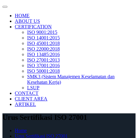
Skip
to
HOME
content
ABOUT US
CERTIFICATION
ISO 9001:2015
ISO 14001:2015
ISO 45001:2018
ISO 22000:2018
ISO 13485:2016
ISO 27001:2013
ISO 37001:2016
ISO 50001:2018
SMK3 (Sistem Manajemen Keselamatan dan
Kesehatan Kerja)
LSUP
CONTACT
CLIENT AREA
ARTIKEL
Urus Sertifikasi ISO 27001
Home
Urus Sertifikasi ISO 27001