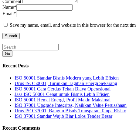
Comment
Name
*
Email
*
Save my name, email, and website in this browser for the next ti
Go
Recent Posts
ISO 50001 Standar Bisnis Modern yang Lebih Efisien
Urus ISO 50001, Turunkan Tagihan Energi Sekarang
ISO 50001 Cara Cerdas Tekan Biaya Operasional
Jasa ISO 50001 Cepat untuk Bisnis Lebih Efisien
ISO 50001 Hemat Energi, Profit Makin Maksimal
ISO 37001 Upgrade Integritas, Naikkan Value Perusahaan
Urus ISO 37001, Bangun Bisnis Transparan Tanpa Risiko
ISO 37001 Standar Wajib Biar Lolos Tender Besar
Recent Comments