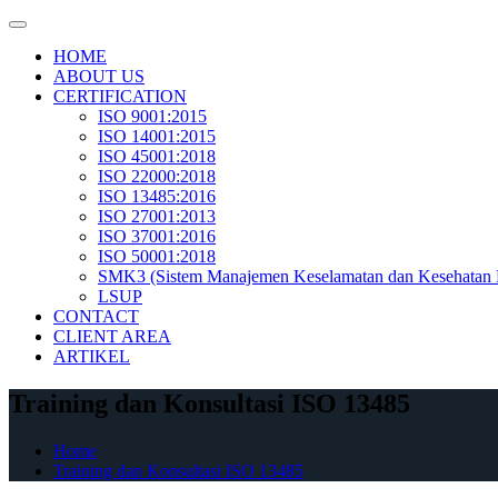
Skip
to
HOME
content
ABOUT US
CERTIFICATION
ISO 9001:2015
ISO 14001:2015
ISO 45001:2018
ISO 22000:2018
ISO 13485:2016
ISO 27001:2013
ISO 37001:2016
ISO 50001:2018
SMK3 (Sistem Manajemen Keselamatan dan Kesehatan 
LSUP
CONTACT
CLIENT AREA
ARTIKEL
Training dan Konsultasi ISO 13485
Home
Training dan Konsultasi ISO 13485