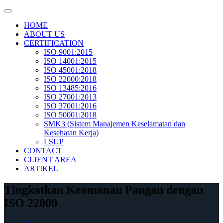
Skip
to
HOME
content
ABOUT US
CERTIFICATION
ISO 9001:2015
ISO 14001:2015
ISO 45001:2018
ISO 22000:2018
ISO 13485:2016
ISO 27001:2013
ISO 37001:2016
ISO 50001:2018
SMK3 (Sistem Manajemen Keselamatan dan
Kesehatan Kerja)
LSUP
CONTACT
CLIENT AREA
ARTIKEL
Tingkatkan Keamanan Pangan dengan
ISO 22000