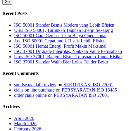
Go
Recent Posts
ISO 50001 Standar Bisnis Modern yang Lebih Efisien
Urus ISO 50001, Turunkan Tagihan Energi Sekarang
ISO 50001 Cara Cerdas Tekan Biaya Operasional
Jasa ISO 50001 Cepat untuk Bisnis Lebih Efisien
ISO 50001 Hemat Energi, Profit Makin Maksimal
ISO 37001 Upgrade Integritas, Naikkan Value Perusahaan
Urus ISO 37001, Bangun Bisnis Transparan Tanpa Risiko
ISO 37001 Standar Wajib Biar Lolos Tender Besar
Recent Comments
sunrise tadalafil review
on
SERTIFIKASI ISO 27001
cialis on line purchase
on
PERSYARATAN ISO 13485
order cialis online
on
PERSYARATAN ISO 27001
Archives
April 2026
March 2026
February 2026