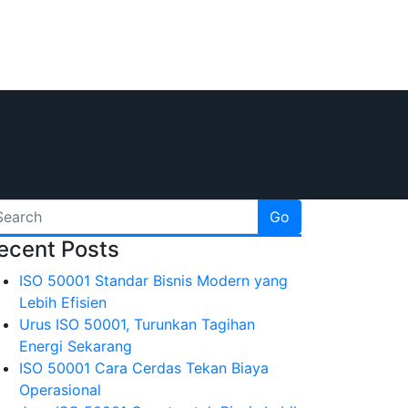
Go
ecent Posts
ISO 50001 Standar Bisnis Modern yang
Lebih Efisien
Urus ISO 50001, Turunkan Tagihan
Energi Sekarang
ISO 50001 Cara Cerdas Tekan Biaya
Operasional