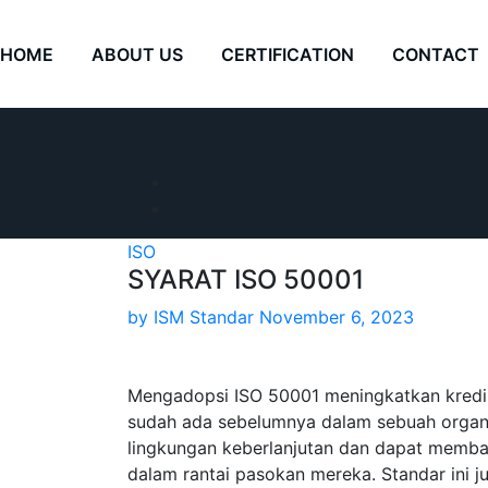
Skip
to
HOME
ABOUT US
CERTIFICATION
CONTACT
content
ISO
SYARAT ISO 50001
by
ISM Standar
November 6, 2023
Mengadopsi ISO 50001 meningkatkan kredibi
sudah ada sebelumnya dalam sebuah organis
lingkungan keberlanjutan dan dapat memba
dalam rantai pasokan mereka. Standar ini j