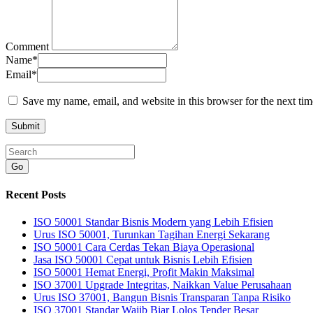
Comment
Name
*
Email
*
Save my name, email, and website in this browser for the next ti
Go
Recent Posts
ISO 50001 Standar Bisnis Modern yang Lebih Efisien
Urus ISO 50001, Turunkan Tagihan Energi Sekarang
ISO 50001 Cara Cerdas Tekan Biaya Operasional
Jasa ISO 50001 Cepat untuk Bisnis Lebih Efisien
ISO 50001 Hemat Energi, Profit Makin Maksimal
ISO 37001 Upgrade Integritas, Naikkan Value Perusahaan
Urus ISO 37001, Bangun Bisnis Transparan Tanpa Risiko
ISO 37001 Standar Wajib Biar Lolos Tender Besar