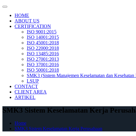
Skip
to
HOME
content
ABOUT US
CERTIFICATION
ISO 9001:2015
ISO 14001:2015
ISO 45001:2018
ISO 22000:2018
ISO 13485:2016
ISO 27001:2013
ISO 37001:2016
ISO 50001:2018
SMK3 (Sistem Manajemen Keselamatan dan Kesehatan 
LSUP
CONTACT
CLIENT AREA
ARTIKEL
SMK3 Sistem Keselamatan Kerja Perusah
Home
SMK3 Sistem Keselamatan Kerja Perusahaan