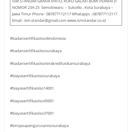
ISM STANDAR GRAHA VIRTO, RUKO GALAXI BUMI PERMAI J1
NOMOR 23A-25 Semolowaru – Sukolilo , Kota Surabaya –
Jawa Timur Phone : 087877112117 Whatapps : 087877112117
Email : ism.standar@gmail.com www.ismstandar.co.id
#badansertifikasiisodiindonesia
#badansertifikasiisosurabaya
#badansertifikasiisoterakreditasikansurabaya
#biayasertifikasiisosurabaya
#biayasertifikasiiso14001
#biayasertifikasiiso45001
#biayasertifikasiiso37001
#birojasapengurusanisosurabaya