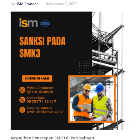
by
ISM Standar
November 7, 2023
Kewajiban Penerapan SMK3 di Perusahaan