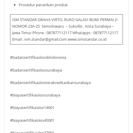
Prosedur penarikan produk
ISM STANDAR GRAHA VIRTO, RUKO GALAXI BUMI PERMAI J1
NOMOR 23A-25 Semolowaru – Sukolilo , Kota Surabaya –
Jawa Timur Phone : 087877112117 Whatapps : 087877112117
Email : ism.standar@gmail.com www.ismstandar.co.id
#badansertifikasiisodiindonesia
#badansertifikasiisosurabaya
#badansertifikasiisoterakreditasikansurabaya
#biayasertifikasiisosurabaya
#biayasertifikasiiso14001
#biayasertifikasiiso45001
#biayasertifikasiiso37001