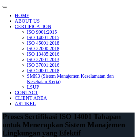
Skip
to
HOME
content
ABOUT US
CERTIFICATION
ISO 9001:2015
ISO 14001:2015
ISO 45001:2018
ISO 22000:2018
ISO 13485:2016
ISO 27001:2013
ISO 37001:2016
ISO 50001:2018
SMK3 (Sistem Manajemen Keselamatan dan
Kesehatan Kerja)
LSUP
CONTACT
CLIENT AREA
ARTIKEL
Proses Sertifikasi ISO 14001 Tahapan
untuk Menerapkan Sistem Manajemen
Lingkungan yang Efektif