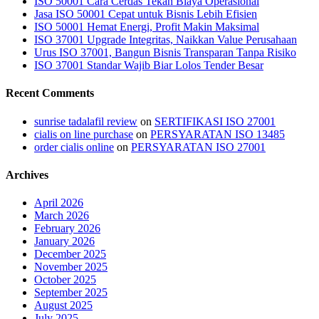
ISO 50001 Cara Cerdas Tekan Biaya Operasional
Jasa ISO 50001 Cepat untuk Bisnis Lebih Efisien
ISO 50001 Hemat Energi, Profit Makin Maksimal
ISO 37001 Upgrade Integritas, Naikkan Value Perusahaan
Urus ISO 37001, Bangun Bisnis Transparan Tanpa Risiko
ISO 37001 Standar Wajib Biar Lolos Tender Besar
Recent Comments
sunrise tadalafil review
on
SERTIFIKASI ISO 27001
cialis on line purchase
on
PERSYARATAN ISO 13485
order cialis online
on
PERSYARATAN ISO 27001
Archives
April 2026
March 2026
February 2026
January 2026
December 2025
November 2025
October 2025
September 2025
August 2025
July 2025