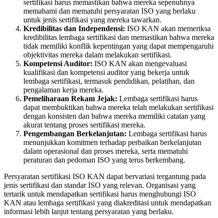
sertifikasi harus memastikan bahwa mereka sepenuhnya
memahami dan mematuhi persyaratan ISO yang berlaku
untuk jenis sertifikasi yang mereka tawarkan.
Kredibilitas dan Independensi:
ISO KAN akan memeriksa
kredibilitas lembaga sertifikasi dan memastikan bahwa mereka
tidak memiliki konflik kepentingan yang dapat mempengaruhi
objektivitas mereka dalam melakukan sertifikasi.
Kompetensi Auditor:
ISO KAN akan mengevaluasi
kualifikasi dan kompetensi auditor yang bekerja untuk
lembaga sertifikasi, termasuk pendidikan, pelatihan, dan
pengalaman kerja mereka.
Pemeliharaan Rekam Jejak:
Lembaga sertifikasi harus
dapat membuktikan bahwa mereka telah melakukan sertifikasi
dengan konsisten dan bahwa mereka memiliki catatan yang
akurat tentang proses sertifikasi mereka.
Pengembangan Berkelanjutan:
Lembaga sertifikasi harus
menunjukkan komitmen terhadap perbaikan berkelanjutan
dalam operasional dan proses mereka, serta mematuhi
peraturan dan pedoman ISO yang terus berkembang.
Persyaratan sertifikasi ISO KAN dapat bervariasi tergantung pada
jenis sertifikasi dan standar ISO yang relevan. Organisasi yang
tertarik untuk mendapatkan sertifikasi harus menghubungi ISO
KAN atau lembaga sertifikasi yang diakreditasi untuk mendapatkan
informasi lebih lanjut tentang persyaratan yang berlaku.