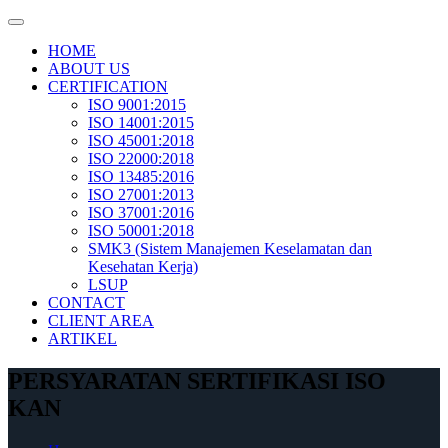
Skip
to
HOME
content
ABOUT US
CERTIFICATION
ISO 9001:2015
ISO 14001:2015
ISO 45001:2018
ISO 22000:2018
ISO 13485:2016
ISO 27001:2013
ISO 37001:2016
ISO 50001:2018
SMK3 (Sistem Manajemen Keselamatan dan
Kesehatan Kerja)
LSUP
CONTACT
CLIENT AREA
ARTIKEL
PERSYARATAN SERTIFIKASI ISO
KAN