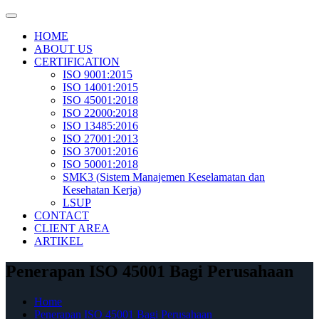
Skip
to
HOME
content
ABOUT US
CERTIFICATION
ISO 9001:2015
ISO 14001:2015
ISO 45001:2018
ISO 22000:2018
ISO 13485:2016
ISO 27001:2013
ISO 37001:2016
ISO 50001:2018
SMK3 (Sistem Manajemen Keselamatan dan
Kesehatan Kerja)
LSUP
CONTACT
CLIENT AREA
ARTIKEL
Penerapan ISO 45001 Bagi Perusahaan
Home
Penerapan ISO 45001 Bagi Perusahaan