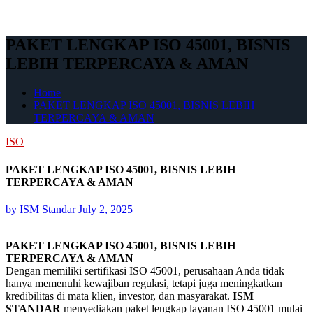
CLIENT AREA
PAKET LENGKAP ISO 45001, BISNIS
ARTIKEL
LEBIH TERPERCAYA & AMAN
Home
PAKET LENGKAP ISO 45001, BISNIS LEBIH
TERPERCAYA & AMAN
ISO
PAKET LENGKAP ISO 45001, BISNIS LEBIH
TERPERCAYA & AMAN
by
ISM Standar
July 2, 2025
PAKET LENGKAP ISO 45001, BISNIS LEBIH
TERPERCAYA & AMAN
Dengan memiliki sertifikasi ISO 45001, perusahaan Anda tidak
hanya memenuhi kewajiban regulasi, tetapi juga meningkatkan
kredibilitas di mata klien, investor, dan masyarakat.
ISM
STANDAR
menyediakan paket lengkap layanan ISO 45001 mulai