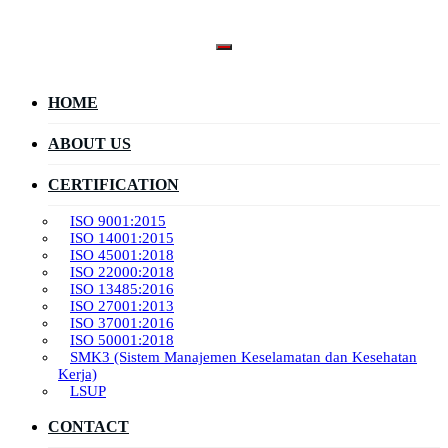
Skip
to
content
HOME
ABOUT US
CERTIFICATION
ISO 9001:2015
ISO 14001:2015
ISO 45001:2018
ISO 22000:2018
ISO 13485:2016
ISO 27001:2013
ISO 37001:2016
ISO 50001:2018
SMK3 (Sistem Manajemen Keselamatan dan Kesehatan
Kerja)
LSUP
CONTACT