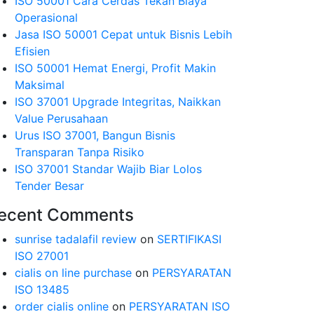
ISO 50001 Cara Cerdas Tekan Biaya
Operasional
Jasa ISO 50001 Cepat untuk Bisnis Lebih
Efisien
ISO 50001 Hemat Energi, Profit Makin
Maksimal
ISO 37001 Upgrade Integritas, Naikkan
Value Perusahaan
Urus ISO 37001, Bangun Bisnis
Transparan Tanpa Risiko
ISO 37001 Standar Wajib Biar Lolos
Tender Besar
ecent Comments
sunrise tadalafil review
on
SERTIFIKASI
ISO 27001
cialis on line purchase
on
PERSYARATAN
ISO 13485
order cialis online
on
PERSYARATAN ISO