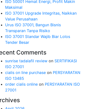
ISO 50001 Hemat Energi, Profit Makin
Maksimal
ISO 37001 Upgrade Integritas, Naikkan
Value Perusahaan
Urus ISO 37001, Bangun Bisnis
Transparan Tanpa Risiko
ISO 37001 Standar Wajib Biar Lolos
Tender Besar
ecent Comments
sunrise tadalafil review
on
SERTIFIKASI
ISO 27001
cialis on line purchase
on
PERSYARATAN
ISO 13485
order cialis online
on
PERSYARATAN ISO
27001
rchives
April 2026