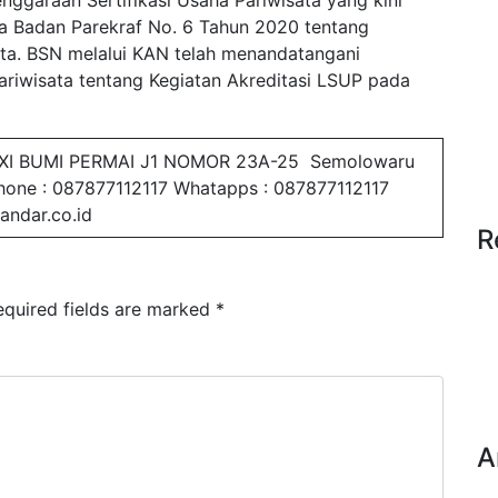
nggaraan Sertifikasi Usaha Pariwisata yang kini
a Badan Parekraf No. 6 Tahun 2020 tentang
ata. BSN melalui KAN telah menandatangani
ariwisata tentang Kegiatan Akreditasi LSUP pada
XI BUMI PERMAI J1 NOMOR 23A-25 Semolowaru
Phone : 087877112117 Whatapps : 087877112117
andar.co.id
R
equired fields are marked
*
A