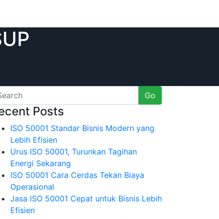
SUP
Go
ecent Posts
ISO 50001 Standar Bisnis Modern yang
Lebih Efisien
Urus ISO 50001, Turunkan Tagihan
Energi Sekarang
ISO 50001 Cara Cerdas Tekan Biaya
Operasional
Jasa ISO 50001 Cepat untuk Bisnis Lebih
Efisien