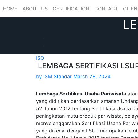
Skip
HOME
ABOUT US
CERTIFICATION
CONTACT
CLIEN
to
content
LE
ISO
LEMBAGA SERTIFIKASI LSU
by
ISM Standar
March 28, 2024
Lembaga Sertifikasi Usaha Pariwisata
atau
yang didirikan berdasarkan amanah Undan
52 Tahun 2012 tentang Sertifikasi Usaha d
peningkatan mutu produk pariwisata, pelay
menyelenggarakan Sertifikasi Usaha Pariwis
yang dikenal dengan LSUP merupakan lemba