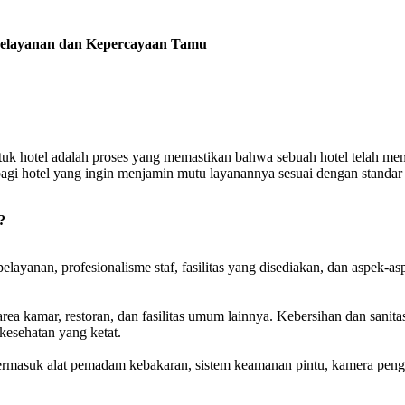
 Pelayanan dan Kepercayaan Tamu
tuk hotel adalah proses yang memastikan bahwa sebuah hotel telah mem
g bagi hotel yang ingin menjamin mutu layanannya sesuai dengan stan
?
 pelayanan, profesionalisme staf, fasilitas yang disediakan, dan as
di area kamar, restoran, dan fasilitas umum lainnya. Kebersihan dan sa
kesehatan yang ketat.
rmasuk alat pemadam kebakaran, sistem keamanan pintu, kamera penga