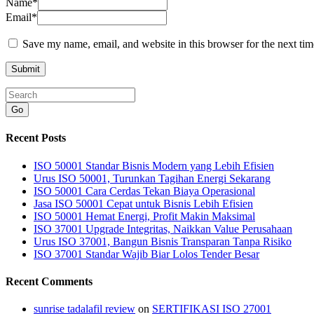
Name
*
Email
*
Save my name, email, and website in this browser for the next ti
Go
Recent Posts
ISO 50001 Standar Bisnis Modern yang Lebih Efisien
Urus ISO 50001, Turunkan Tagihan Energi Sekarang
ISO 50001 Cara Cerdas Tekan Biaya Operasional
Jasa ISO 50001 Cepat untuk Bisnis Lebih Efisien
ISO 50001 Hemat Energi, Profit Makin Maksimal
ISO 37001 Upgrade Integritas, Naikkan Value Perusahaan
Urus ISO 37001, Bangun Bisnis Transparan Tanpa Risiko
ISO 37001 Standar Wajib Biar Lolos Tender Besar
Recent Comments
sunrise tadalafil review
on
SERTIFIKASI ISO 27001