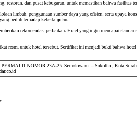
nang, restoran, dan pusat kebugaran, untuk memastikan bahwa fasilitas
elolaan limbah, penggunaan sumber daya yang efisien, serta upaya kon
yang peduli terhadap keberlanjutan.
berikan rekomendasi perbaikan. Hotel yang ingin mencapai standar se
kat resmi untuk hotel tersebut. Sertifikat ini menjadi bukti bahwa hot
 J1 NOMOR 23A-25 Semolowaru – Sukolilo , Kota Surabaya –
ar.co.id
*