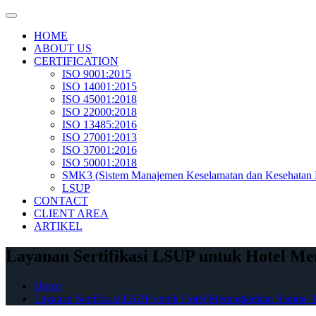
Skip
to
HOME
content
ABOUT US
CERTIFICATION
ISO 9001:2015
ISO 14001:2015
ISO 45001:2018
ISO 22000:2018
ISO 13485:2016
ISO 27001:2013
ISO 37001:2016
ISO 50001:2018
SMK3 (Sistem Manajemen Keselamatan dan Kesehatan 
LSUP
CONTACT
CLIENT AREA
ARTIKEL
Layanan Sertifikasi LSUP untuk Hotel M
Home
Layanan Sertifikasi LSUP untuk Hotel Meningkatkan Standar