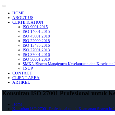
Skip
to
HOME
content
ABOUT US
CERTIFICATION
ISO 9001:2015
ISO 14001:2015
ISO 45001:2018
ISO 22000:2018
ISO 13485:2016
ISO 27001:2013
ISO 37001:2016
ISO 50001:2018
SMK3 (Sistem Manajemen Keselamatan dan Kesehatan 
LSUP
CONTACT
CLIENT AREA
ARTIKEL
Konsultan ISO 27001 Profesional untuk K
Home
Konsultan ISO 27001 Profesional untuk Keamanan Sistem Inf