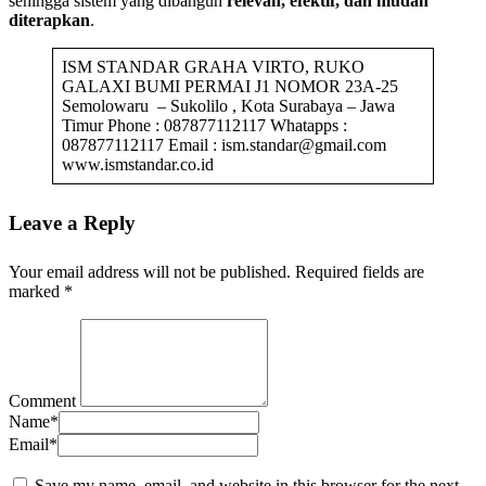
sehingga sistem yang dibangun
relevan, efektif, dan mudah
diterapkan
.
ISM STANDAR GRAHA VIRTO, RUKO
GALAXI BUMI PERMAI J1 NOMOR 23A-25
Semolowaru – Sukolilo , Kota Surabaya – Jawa
Timur Phone : 087877112117 Whatapps :
087877112117 Email : ism.standar@gmail.com
www.ismstandar.co.id
Leave a Reply
Your email address will not be published.
Required fields are
marked
*
Comment
Name
*
Email
*
Save my name, email, and website in this browser for the next