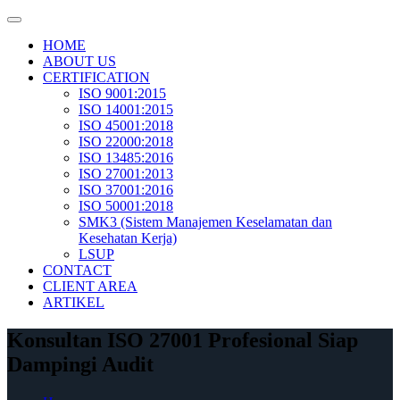
Skip
to
HOME
content
ABOUT US
CERTIFICATION
ISO 9001:2015
ISO 14001:2015
ISO 45001:2018
ISO 22000:2018
ISO 13485:2016
ISO 27001:2013
ISO 37001:2016
ISO 50001:2018
SMK3 (Sistem Manajemen Keselamatan dan
Kesehatan Kerja)
LSUP
CONTACT
CLIENT AREA
ARTIKEL
Konsultan ISO 27001 Profesional Siap
Dampingi Audit