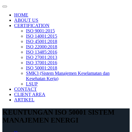
Skip
to
HOME
content
ABOUT US
CERTIFICATION
ISO 9001:2015
ISO 14001:2015
ISO 45001:2018
ISO 22000:2018
ISO 13485:2016
ISO 27001:2013
ISO 37001:2016
ISO 50001:2018
SMK3 (Sistem Manajemen Keselamatan dan
Kesehatan Kerja)
LSUP
CONTACT
CLIENT AREA
ARTIKEL
KEUNTUNGAN ISO 50001 SISTEM
MANAJEMEN ENERGI