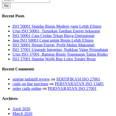
Go
Recent Posts
ISO 50001 Standar Bisnis Modern yang Lebih Efisien
Urus ISO 50001, Turunkan Tagihan Energi Sekarang
ISO 50001 Cara Cerdas Tekan Biaya Operasional
Jasa ISO 50001 Cepat untuk Bisnis Lebih Efisien
ISO 50001 Hemat Energi, Profit Makin Maksimal
ISO 37001 Upgrade Integritas, Naikkan Value Perusahaan
Urus ISO 37001, Bangun Bisnis Transparan Tanpa Risiko
ISO 37001 Standar Wajib Biar Lolos Tender Besar
Recent Comments
sunrise tadalafil review
on
SERTIFIKASI ISO 27001
cialis on line purchase
on
PERSYARATAN ISO 13485
order cialis online
on
PERSYARATAN ISO 27001
Archives
April 2026
March 2026