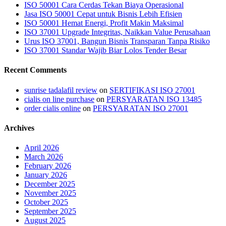
ISO 50001 Cara Cerdas Tekan Biaya Operasional
Jasa ISO 50001 Cepat untuk Bisnis Lebih Efisien
ISO 50001 Hemat Energi, Profit Makin Maksimal
ISO 37001 Upgrade Integritas, Naikkan Value Perusahaan
Urus ISO 37001, Bangun Bisnis Transparan Tanpa Risiko
ISO 37001 Standar Wajib Biar Lolos Tender Besar
Recent Comments
sunrise tadalafil review
on
SERTIFIKASI ISO 27001
cialis on line purchase
on
PERSYARATAN ISO 13485
order cialis online
on
PERSYARATAN ISO 27001
Archives
April 2026
March 2026
February 2026
January 2026
December 2025
November 2025
October 2025
September 2025
August 2025