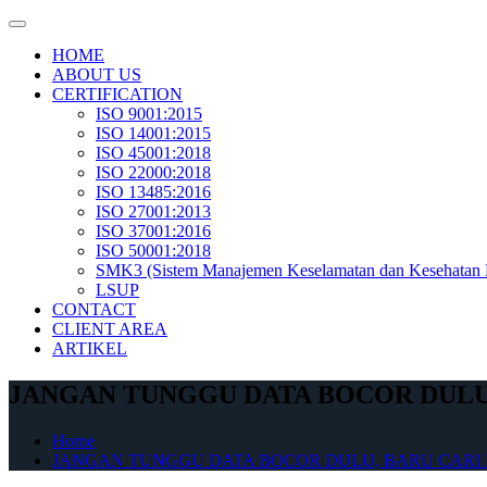
Skip
to
HOME
content
ABOUT US
CERTIFICATION
ISO 9001:2015
ISO 14001:2015
ISO 45001:2018
ISO 22000:2018
ISO 13485:2016
ISO 27001:2013
ISO 37001:2016
ISO 50001:2018
SMK3 (Sistem Manajemen Keselamatan dan Kesehatan 
LSUP
CONTACT
CLIENT AREA
ARTIKEL
JANGAN TUNGGU DATA BOCOR DULU, 
Home
JANGAN TUNGGU DATA BOCOR DULU, BARU CARI I