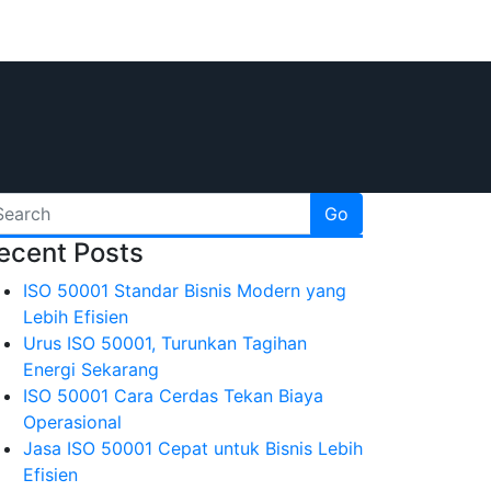
Go
ecent Posts
ISO 50001 Standar Bisnis Modern yang
Lebih Efisien
Urus ISO 50001, Turunkan Tagihan
Energi Sekarang
ISO 50001 Cara Cerdas Tekan Biaya
Operasional
Jasa ISO 50001 Cepat untuk Bisnis Lebih
Efisien