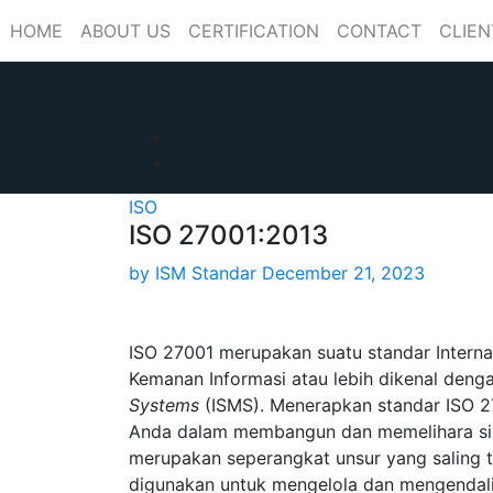
Skip
HOME
ABOUT US
CERTIFICATION
CONTACT
CLIEN
to
content
ISO
ISO 27001:2013
by
ISM Standar
December 21, 2023
ISO 27001 merupakan suatu standar Inter
Kemanan Informasi atau lebih dikenal deng
Systems
(ISMS). Menerapkan standar ISO 2
Anda dalam membangun dan memelihara si
merupakan seperangkat unsur yang saling t
digunakan untuk mengelola dan mengendali