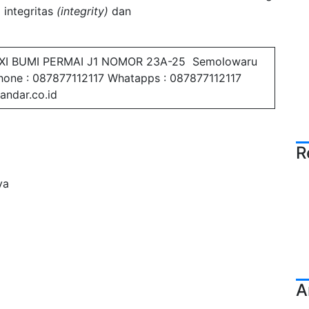
,
integritas
(integrity)
dan
XI BUMI PERMAI J1 NOMOR 23A-25 Semolowaru
Phone : 087877112117 Whatapps : 087877112117
andar.co.id
R
ya
A