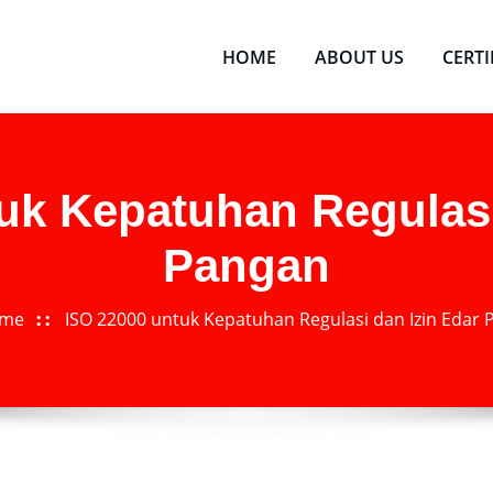
HOME
ABOUT US
CERT
uk Kepatuhan Regulasi
Pangan
me
ISO 22000 untuk Kepatuhan Regulasi dan Izin Edar