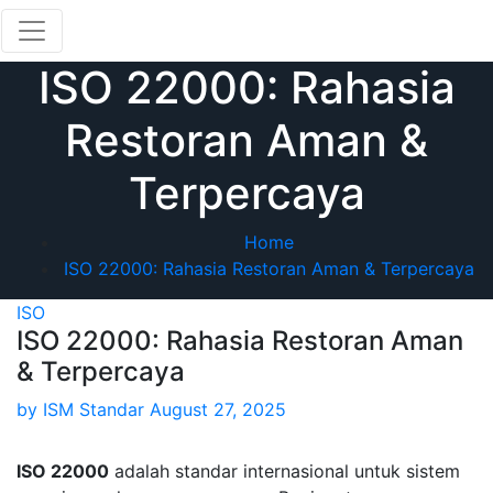
Skip
to
content
ISO 22000: Rahasia
Restoran Aman &
Terpercaya
Home
ISO 22000: Rahasia Restoran Aman & Terpercaya
ISO
ISO 22000: Rahasia Restoran Aman
& Terpercaya
by
ISM Standar
August 27, 2025
ISO 22000
adalah standar internasional untuk sistem