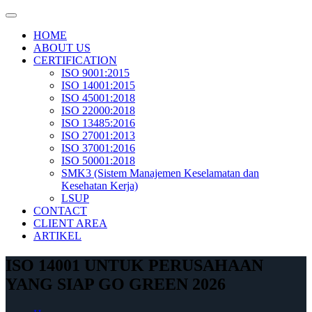
Skip
to
HOME
content
ABOUT US
CERTIFICATION
ISO 9001:2015
ISO 14001:2015
ISO 45001:2018
ISO 22000:2018
ISO 13485:2016
ISO 27001:2013
ISO 37001:2016
ISO 50001:2018
SMK3 (Sistem Manajemen Keselamatan dan
Kesehatan Kerja)
LSUP
CONTACT
CLIENT AREA
ARTIKEL
ISO 14001 UNTUK PERUSAHAAN
YANG SIAP GO GREEN 2026