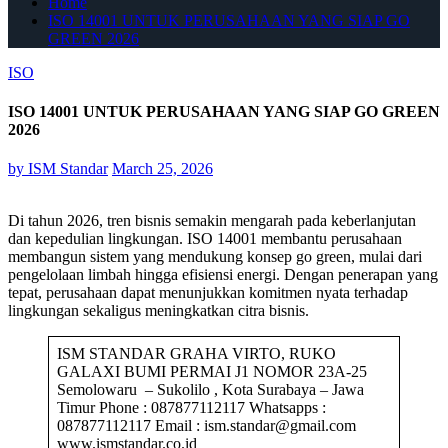
Home
ISO 14001 UNTUK PERUSAHAAN YANG SIAP GO
GREEN 2026
ISO
ISO 14001 UNTUK PERUSAHAAN YANG SIAP GO GREEN
2026
by
ISM Standar
March 25, 2026
Di tahun 2026, tren bisnis semakin mengarah pada keberlanjutan
dan kepedulian lingkungan. ISO 14001 membantu perusahaan
membangun sistem yang mendukung konsep go green, mulai dari
pengelolaan limbah hingga efisiensi energi. Dengan penerapan yang
tepat, perusahaan dapat menunjukkan komitmen nyata terhadap
lingkungan sekaligus meningkatkan citra bisnis.
ISM STANDAR GRAHA VIRTO, RUKO
GALAXI BUMI PERMAI J1 NOMOR 23A-25
Semolowaru – Sukolilo , Kota Surabaya – Jawa
Timur Phone : 087877112117 Whatsapps :
087877112117 Email : ism.standar@gmail.com
www.ismstandar.co.id