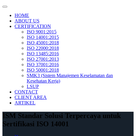
Skip
to
HOME
content
ABOUT US
CERTIFICATION
ISO 9001:2015
ISO 14001:2015
ISO 45001:2018
ISO 22000:2018
ISO 13485:2016
ISO 27001:2013
ISO 37001:2016
ISO 50001:2018
SMK3 (Sistem Manajemen Keselamatan dan
Kesehatan Kerja)
LSUP
CONTACT
CLIENT AREA
ARTIKEL
ISM Standar Solusi Terpercaya untuk
Sertifikasi ISO 14001