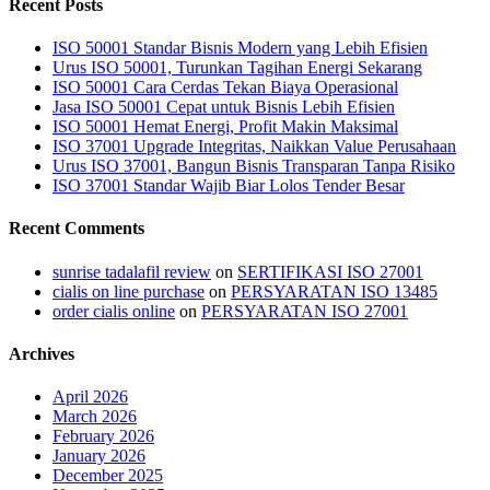
Recent Posts
ISO 50001 Standar Bisnis Modern yang Lebih Efisien
Urus ISO 50001, Turunkan Tagihan Energi Sekarang
ISO 50001 Cara Cerdas Tekan Biaya Operasional
Jasa ISO 50001 Cepat untuk Bisnis Lebih Efisien
ISO 50001 Hemat Energi, Profit Makin Maksimal
ISO 37001 Upgrade Integritas, Naikkan Value Perusahaan
Urus ISO 37001, Bangun Bisnis Transparan Tanpa Risiko
ISO 37001 Standar Wajib Biar Lolos Tender Besar
Recent Comments
sunrise tadalafil review
on
SERTIFIKASI ISO 27001
cialis on line purchase
on
PERSYARATAN ISO 13485
order cialis online
on
PERSYARATAN ISO 27001
Archives
April 2026
March 2026
February 2026
January 2026
December 2025