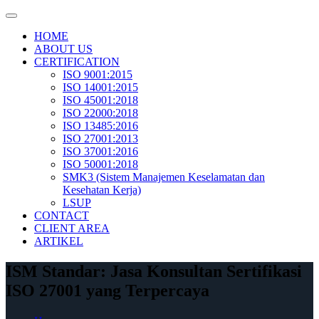
Skip
to
HOME
content
ABOUT US
CERTIFICATION
ISO 9001:2015
ISO 14001:2015
ISO 45001:2018
ISO 22000:2018
ISO 13485:2016
ISO 27001:2013
ISO 37001:2016
ISO 50001:2018
SMK3 (Sistem Manajemen Keselamatan dan
Kesehatan Kerja)
LSUP
CONTACT
CLIENT AREA
ARTIKEL
ISM Standar: Jasa Konsultan Sertifikasi
ISO 27001 yang Terpercaya