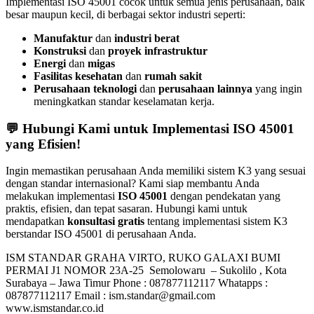
Implementasi ISO 45001 cocok untuk semua jenis perusahaan, baik
besar maupun kecil, di berbagai sektor industri seperti:
Manufaktur
dan
industri berat
Konstruksi
dan
proyek infrastruktur
Energi
dan
migas
Fasilitas kesehatan
dan
rumah sakit
Perusahaan teknologi
dan
perusahaan lainnya
yang ingin
meningkatkan standar keselamatan kerja.
💬 Hubungi Kami untuk Implementasi ISO 45001
yang Efisien!
Ingin memastikan perusahaan Anda memiliki sistem K3 yang sesuai
dengan standar internasional? Kami siap membantu Anda
melakukan implementasi
ISO 45001
dengan pendekatan yang
praktis, efisien, dan tepat sasaran. Hubungi kami untuk
mendapatkan
konsultasi gratis
tentang implementasi sistem K3
berstandar ISO 45001 di perusahaan Anda.
ISM STANDAR GRAHA VIRTO, RUKO GALAXI BUMI
PERMAI J1 NOMOR 23A-25 Semolowaru – Sukolilo , Kota
Surabaya – Jawa Timur Phone : 087877112117 Whatapps :
087877112117 Email : ism.standar@gmail.com
www.ismstandar.co.id