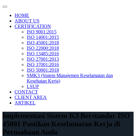
Skip
to
HOME
content
ABOUT US
CERTIFICATION
ISO 9001:2015
ISO 14001:2015
ISO 45001:2018
ISO 22000:2018
ISO 13485:2016
ISO 27001:2013
ISO 37001:2016
ISO 50001:2018
SMK3 (Sistem Manajemen Keselamatan dan
Kesehatan Kerja)
LSUP
CONTACT
CLIENT AREA
ARTIKEL
Implementasi Sistem K3 Berstandar ISO
45001 Pastikan Keselamatan Kerja di
Perusahaan Anda