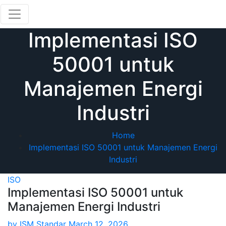
Skip
to
content
Implementasi ISO
50001 untuk
Manajemen Energi
Industri
Home
Implementasi ISO 50001 untuk Manajemen Energi
Industri
ISO
Implementasi ISO 50001 untuk
Manajemen Energi Industri
by
ISM Standar
March 12, 2026