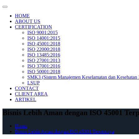
Skip
to
HOME
content
ABOUT US
CERTIFICATION
ISO 9001:2015
ISO 14001:2015
ISO 45001:2018
ISO 22000:2018
ISO 13485:2016
ISO 27001:2013
ISO 37001:2016
ISO 50001:2018
SMK3 (Sistem Manajemen Keselamatan dan Kesehatan 
LSUP
CONTACT
CLIENT AREA
ARTIKEL
Bisnis Lebih Aman dengan ISO 45001 Ter
Home
Bisnis Lebih Aman dengan ISO 45001 Terpercaya