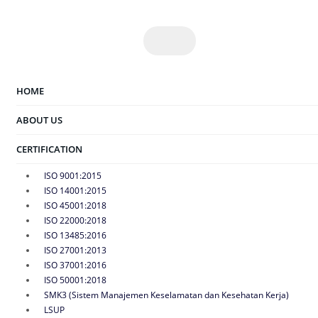
Skip
to
content
HOME
ABOUT US
CERTIFICATION
ISO 9001:2015
ISO 14001:2015
ISO 45001:2018
ISO 22000:2018
ISO 13485:2016
ISO 27001:2013
ISO 37001:2016
ISO 50001:2018
SMK3 (Sistem Manajemen Keselamatan dan Kesehatan Kerja)
LSUP