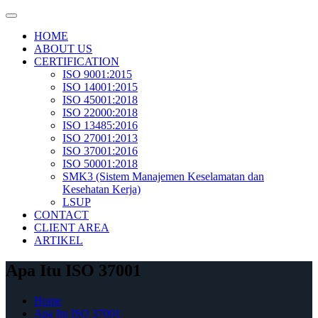
Skip
to
HOME
content
ABOUT US
CERTIFICATION
ISO 9001:2015
ISO 14001:2015
ISO 45001:2018
ISO 22000:2018
ISO 13485:2016
ISO 27001:2013
ISO 37001:2016
ISO 50001:2018
SMK3 (Sistem Manajemen Keselamatan dan
Kesehatan Kerja)
LSUP
CONTACT
CLIENT AREA
ARTIKEL
Apa Itu ISO 37001
Home
Apa Itu ISO 37001