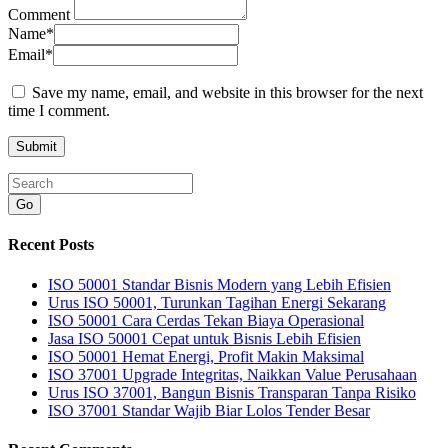
Comment
Name
*
Email
*
Save my name, email, and website in this browser for the next
time I comment.
Go
Recent Posts
ISO 50001 Standar Bisnis Modern yang Lebih Efisien
Urus ISO 50001, Turunkan Tagihan Energi Sekarang
ISO 50001 Cara Cerdas Tekan Biaya Operasional
Jasa ISO 50001 Cepat untuk Bisnis Lebih Efisien
ISO 50001 Hemat Energi, Profit Makin Maksimal
ISO 37001 Upgrade Integritas, Naikkan Value Perusahaan
Urus ISO 37001, Bangun Bisnis Transparan Tanpa Risiko
ISO 37001 Standar Wajib Biar Lolos Tender Besar